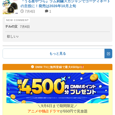
『うる星やつら』ラム刺繍スカジャンでコーディネート
の主役に！発売は2026年10月上旬
7月4日
1
テルの父
7月4日
欲しい♪
もっと見る
DMM TVに無料登録で最大4500pt
＼9月6日まで期間限定／
アニメや独占ドラマ
が550円で見放題