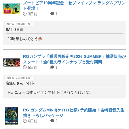
ズートピア10周年記念！セブンイレブン ランダムプリン
ト登場！
3日前
1
SAI
3日前
10周年おめでとう
RGガンプラ「厳選再販企画2026 SUMMER」抽選販売が
スタート！全8種のラインナップと受付期間
5日前
1
名無しさん
5日前
RG ニューは昨日イオンで値下げされてたけどな。
RG ガンダムMk-II(ケロロ仕様) 予約開始！吉崎観音先生
描き下ろしパッケージ
6日前
2