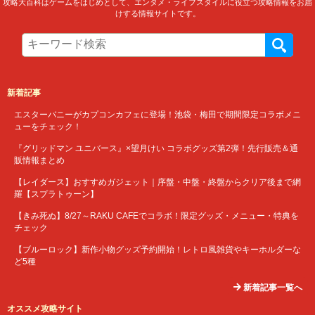
攻略大百科はゲームをはじめとして、エンタメ・ライフスタイルに役立つ攻略情報をお届
けする情報サイトです。
新着記事
エスターバニーがカプコンカフェに登場！池袋・梅田で期間限定コラボメニ
ューをチェック！
『グリッドマン ユニバース』×望月けい コラボグッズ第2弾！先行販売＆通
販情報まとめ
【レイダース】おすすめガジェット｜序盤・中盤・終盤からクリア後まで網
羅【スプラトゥーン】
【きみ死ぬ】8/27～RAKU CAFEでコラボ！限定グッズ・メニュー・特典を
チェック
【ブルーロック】新作小物グッズ予約開始！レトロ風雑貨やキーホルダーな
ど5種
新着記事一覧へ
オススメ攻略サイト