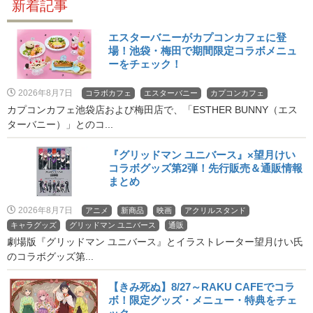
新着記事
エスターバニーがカプコンカフェに登
場！池袋・梅田で期間限定コラボメニュ
ーをチェック！
2026年8月7日
コラボカフェ
エスターバニー
カプコンカフェ
カプコンカフェ池袋店および梅田店で、「ESTHER BUNNY（エス
ターバニー）」とのコ...
『グリッドマン ユニバース』×望月けい
コラボグッズ第2弾！先行販売＆通販情報
まとめ
2026年8月7日
アニメ
新商品
映画
アクリルスタンド
キャラグッズ
グリッドマン ユニバース
通販
劇場版『グリッドマン ユニバース』とイラストレーター望月けい氏
のコラボグッズ第...
【きみ死ぬ】8/27～RAKU CAFEでコラ
ボ！限定グッズ・メニュー・特典をチェ