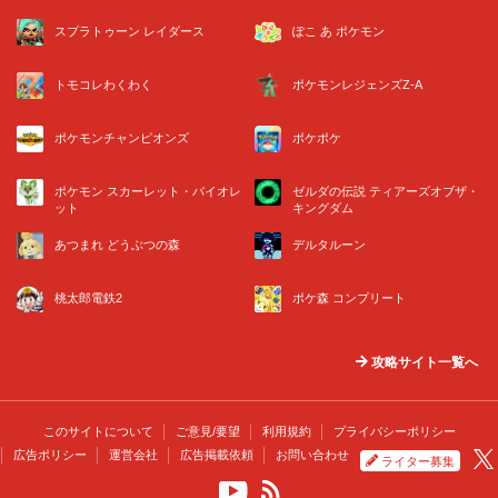
スプラトゥーン レイダース
ぽこ あ ポケモン
トモコレわくわく
ポケモンレジェンズZ-A
ポケモンチャンピオンズ
ポケポケ
ポケモン スカーレット・バイオレ
ゼルダの伝説 ティアーズオブザ・
ット
キングダム
あつまれ どうぶつの森
デルタルーン
桃太郎電鉄2
ポケ森 コンプリート
攻略サイト一覧へ
このサイトについて
ご意見/要望
利用規約
プライバシーポリシー
広告ポリシー
運営会社
広告掲載依頼
お問い合わせ
ライター募集