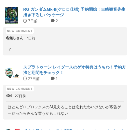
RG ガンダムMk-II(ケロロ仕様) 予約開始！吉崎観音先生
描き下ろしパッケージ
7日前
2
名無しさん
7日前
？
スプラトゥーン レイダースのゲオ特典はうちわ！予約方
法と期間をチェック！
27日前
1
404
27日前
ほとんどロブロックスのAI見えることは忘れたわいけないが広告ゲ
ーだったらみんな買うかもしれない