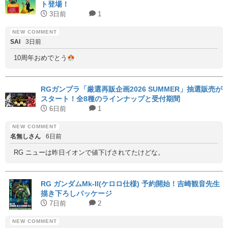
ト登場！
3日前
1
SAI
3日前
10周年おめでとう
RGガンプラ「厳選再販企画2026 SUMMER」抽選販売が
スタート！全8種のラインナップと受付期間
6日前
1
名無しさん
6日前
RG ニューは昨日イオンで値下げされてたけどな。
RG ガンダムMk-II(ケロロ仕様) 予約開始！吉崎観音先生
描き下ろしパッケージ
7日前
2