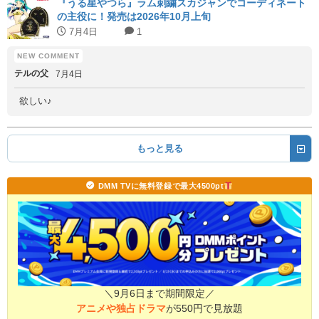
『うる星やつら』ラム刺繍スカジャンでコーディネート
の主役に！発売は2026年10月上旬
7月4日
1
テルの父
7月4日
欲しい♪
もっと見る
DMM TVに無料登録で最大4500pt
＼9月6日まで期間限定／
アニメや独占ドラマ
が550円で見放題