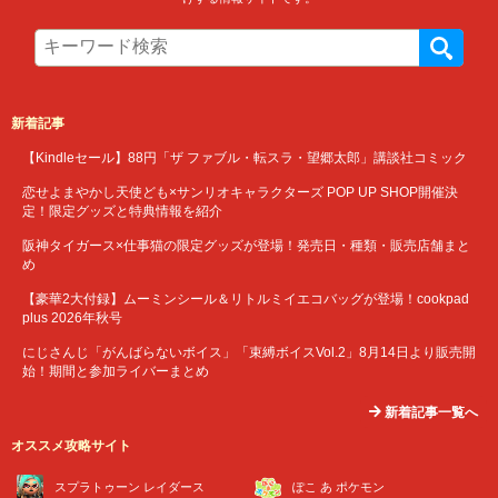
新着記事
【Kindleセール】88円「ザ ファブル・転スラ・望郷太郎」講談社コミック
恋せよまやかし天使ども×サンリオキャラクターズ POP UP SHOP開催決
定！限定グッズと特典情報を紹介
阪神タイガース×仕事猫の限定グッズが登場！発売日・種類・販売店舗まと
め
【豪華2大付録】ムーミンシール＆リトルミイエコバッグが登場！cookpad
plus 2026年秋号
にじさんじ「がんばらないボイス」「束縛ボイスVol.2」8月14日より販売開
始！期間と参加ライバーまとめ
新着記事一覧へ
オススメ攻略サイト
スプラトゥーン レイダース
ぽこ あ ポケモン