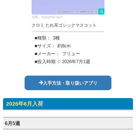
出典：
furyuprize.com
クロミ たれ耳ゴシックマスコット
■種類：
3種
■サイズ：
約8cm
■メーカー：
フリュー
■投入時期
▷2026年7月1週
入手方法・取り扱いアプリ
2026年6月入荷
6月5週