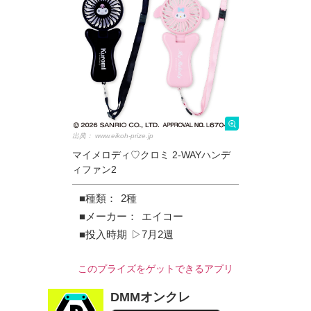
出典：
www.eikoh-prize.jp
マイメロディ♡クロミ 2-WAYハンデ
ィファン2
■種類：
2種
■メーカー：
エイコー
■投入時期
▷7月2週
このプライズをゲットできるアプリ
DMMオンクレ