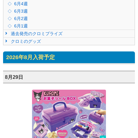
6月4週
6月3週
6月2週
6月1週
過去発売のクロミプライズ
クロミのグッズ
2026年8月入荷予定
8月29日