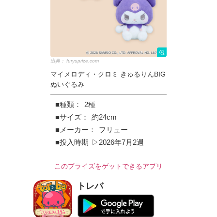
出典：
furyuprize.com
マイメロディ・クロミ きゅるりんBIG
ぬいぐるみ
■種類：
2種
■サイズ：
約24cm
■メーカー：
フリュー
■投入時期
▷2026年7月2週
このプライズをゲットできるアプリ
トレバ