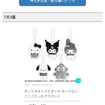
入手方法・取り扱いアプリ
7月3週
出典：
www.eikoh-prize.jp
サンリオキャラクターズ モノクロミ
ニミニたっちマスコット