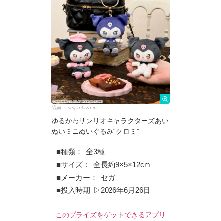
出典：
segaplaza.jp
ゆるかわサンリオキャラクターズあい
ぬいミニぬいぐるみ“クロミ”
■種類：
全3種
■サイズ：
全長約9×5×12cm
■メーカー：
セガ
■投入時期
▷2026年6月26日
このプライズをゲットできるアプリ