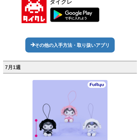
タイクレ
その他の入手方法・取り扱いアプリ
7月1週