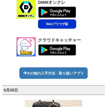
DMMオンクレ
Webブラウザ版
クラウドキャッチャー
その他の入手方法・取り扱いアプリ
6月26日