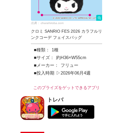
出典：
charahiroba.com
クロミ SANRIO FES 2026 カラフルリ
ンクコーデ フェイスバッグ
■種類：
1種
■サイズ：
約H36×W55cm
■メーカー：
フリュー
■投入時期
▷2026年06月4週
このプライズをゲットできるアプリ
トレバ