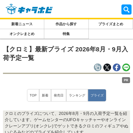
新着ニュース
作品から探す
プライズまとめ
オンクレまとめ
特集
【クロミ】最新プライズ 2026年8月・9月入
荷予定一覧
PR
TOP
新着
発売日
ランキング
プライズ
クロミのプライズについて、2026年8月・9月の入荷予定一覧を紹
介しています。ゲームセンターのUFOキャッチャーやオンライン
クレーンアプリ(オンクレ)でゲットできるクロミのフィギュアやぬ
いぐるみなどのプライズを紹介しています。