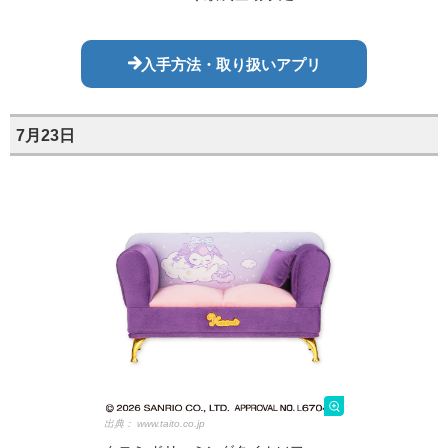
入手方法・取り扱いアプリ
7月23日
出典：
www.taito.co.jp