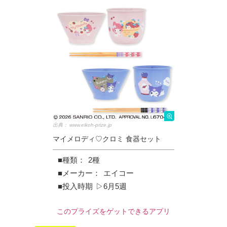
出典：
www.eikoh-prize.jp
マイメロディ♡クロミ 食器セット
■種類：
2種
■メーカー：
エイコー
■投入時期
▷6月5週
このプライズをゲットできるアプリ