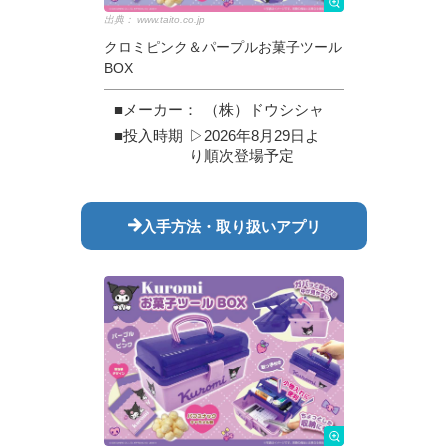
出典：
www.taito.co.jp
クロミピンク＆パープルお菓子ツール
BOX
■メーカー：
（株）ドウシシャ
■投入時期
▷2026年8月29日よ
り順次登場予定
入手方法・取り扱いアプリ