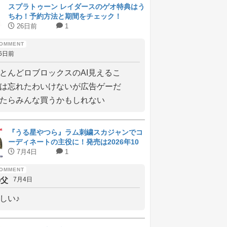
スプラトゥーン レイダースのゲオ特典はう
ちわ！予約方法と期間をチェック！
26日前
1
6日前
とんどロブロックスのAI見えるこ
は忘れたわいけないが広告ゲーだ
たらみんな買うかもしれない
『うる星やつら』ラム刺繍スカジャンでコ
ーディネートの主役に！発売は2026年10
月上旬
7月4日
1
の父
7月4日
しい♪