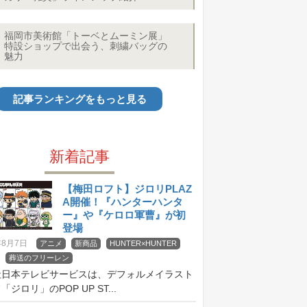
福岡市美術館「トーベとムーミン展」
特設ショップで出会う、刺繍バッグの
魅力
記事ランキングをもっと見る
新着記事
【梅田ロフト】ジロリPLAZ
A開催！『ハンターハンタ
ー』や『ケロロ軍曹』が初
登場
年8月7日
アニメ
新商品
HUNTER×HUNTER
葬送のフリーレン
社日本テレビサービスは、デフォルメイラスト
ジロリ」のPOP UP ST...