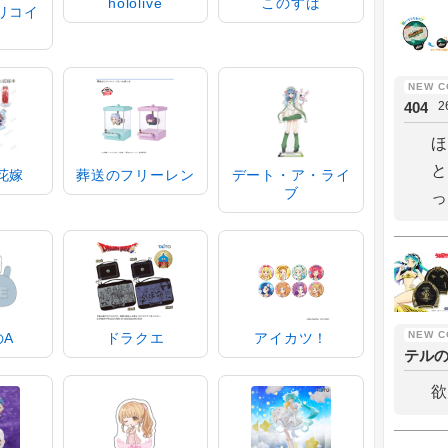
hololive
このすば
リコイ
404
2
ほ
と
花嫁
葬送のフリーレン
デート・ア・ライ
ブ
っ
のA
ドラクエ
アイカツ！
テル
欲