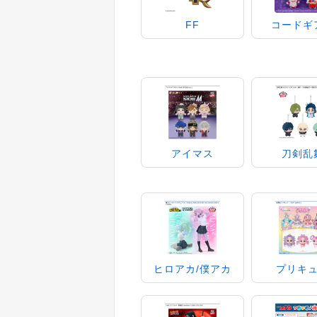
FF
コードギ
アイマス
刀剣乱
ヒロアカ/僕アカ
プリキ