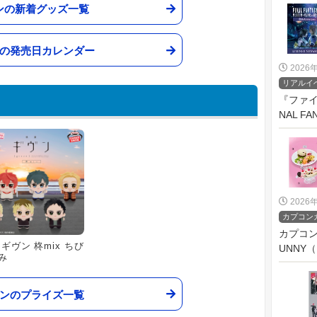
ンの新着グッズ一覧
の発売日カレンダー
2026
リアルイ
『ファイ
NAL FA
2026
カプコン
カプコン
 ギヴン 柊mix ちび
UNNY
み
ンのプライズ一覧