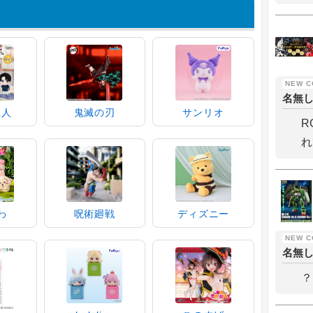
名無
巨人
鬼滅の刃
サンリオ
R
れ
わ
呪術廻戦
ディズニー
名無
？