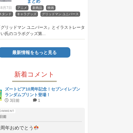
まとめ
年8月7日
アニメ
新商品
映画
スタンド
キャラグッズ
グリッドマン ユニバース
『グリッドマン ユニバース』とイラストレータ
い氏のコラボグッズ第...
最新情報をもっと見る
新着コメント
ズートピア10周年記念！セブンイレブン
ランダムプリント登場！
3日前
1
3日前
0周年おめでとう