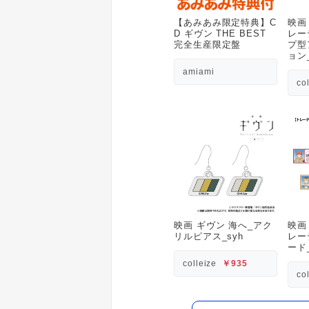
【あみあみ限定特典】C
映画
D ギヴン THE BEST
レー
完全生産限定盤
プ型
ョン
amiami
co
映画 ギヴン 海へ_アク
映画
リルピアス_syh
レー
ード
colleize
￥935
co