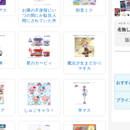
アス
お隣の天使様にい
初音ミク
つの間にか駄目人
間にされていた件
名無
販
舞
星のカービィ
魔法少女まどか☆
マギカ
おすす
プライ
ュア
しゅごキャラ！
学マス