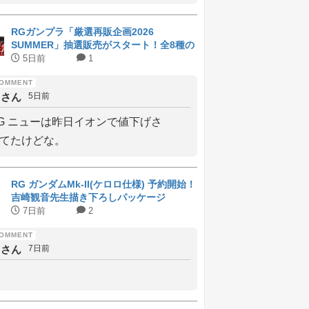
RGガンプラ「厳選再販企画2026
SUMMER」抽選販売がスタート！全8種の
ラインナップと受付期間
5日前
1
しさん
5日前
G ニューは昨日イオンで値下げさ
てたけどな。
RG ガンダムMk-II(ケロロ仕様) 予約開始！
吉崎観音先生描き下ろしパッケージ
7日前
2
しさん
7日前