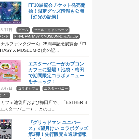
FF10展覧会チケット発売開
始！限定グッズ情報も公開
【幻光の記憶】
年8月7日
ゲーム
セール・キャンペーン
ベント
FINAL FANTASY X MUSEUM-幻光の記憶-
ナルファンタジーX』25周年記念展覧会「FI
NTASY X MUSEUM-幻光の記...
エスターバニーがカプコン
カフェに登場！池袋・梅田
で期間限定コラボメニュー
をチェック！
年8月7日
コラボカフェ
エスターバニー
カフェ
カフェ池袋店および梅田店で、「ESTHER B
（エスターバニー）」とのコ...
『グリッドマン ユニバー
ス』×望月けい コラボグッズ
第2弾！先行販売＆通販情報