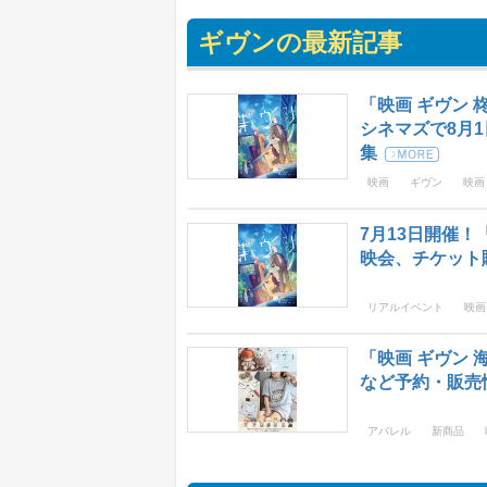
ギヴンの最新記事
「映画 ギヴン 
シネマズで8月
集
映画
ギヴン
映画
7月13日開催
映会、チケット
リアルイベント
映画
「映画 ギヴン
など予約・販売
アパレル
新商品