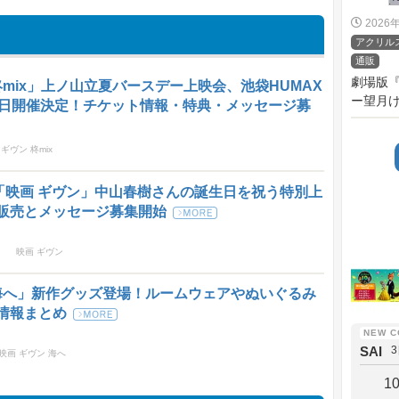
2026
アクリル
通販
劇場版
柊mix」上ノ山立夏バースデー上映会、池袋HUMAX
ー望月け
1日開催決定！チケット情報・特典・メッセージ募
 ギヴン 柊mix
！「映画 ギヴン」中山春樹さんの誕生日を祝う特別上
販売とメッセージ募集開始
映画 ギヴン
 海へ」新作グッズ登場！ルームウェアやぬいぐるみ
情報まとめ
SAI
映画 ギヴン 海へ
1