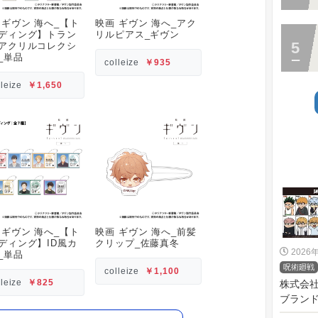
 ギヴン 海へ_【ト
映画 ギヴン 海へ_アク
ディング】トラン
リルピアス_ギヴン
アクリルコレクシ
_単品
colleize
￥935
lleize
￥1,650
 ギヴン 海へ_【ト
映画 ギヴン 海へ_前髪
ディング】ID風カ
クリップ_佐藤真冬
2026
_単品
呪術廻戦
colleize
￥1,100
lleize
￥825
株式会
ブランド「