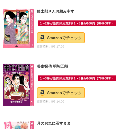
銀太郎さんお頼み申す
1〜2巻が期間限定無料/ 1〜3巻が100円（89%OFF）
Amazonでチェック
更新時刻：8/7 17:59
美食探偵 明智五郎
1〜3巻が期間限定無料/ 1〜3巻が100円（78%OFF）
Amazonでチェック
更新時刻：8/7 14:06
月のお気に召すまま