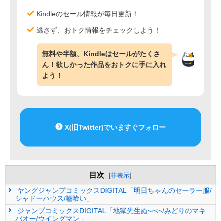
Kindleのセール情報が毎日更新！
逃さず、おトク情報をチェックしよう！
無料や半額、Kindleはセールがたくさ
ん！欲しかった作品をおトクに手に入れ
よう！
X(旧Twitter)でいますぐフォロー
目次
[
非表示
]
ヤングジャンプコミックスDIGITAL「明日ちゃんのセーラー服/
シャドーハウス/嘘喰い」
ジャンプコミックスDIGITAL「地獄先生ぬ~べ~/みどりのマキ
バオー/ウイングマン」