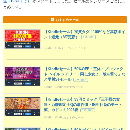
選（6/30まで）
がスタートしました。セール品をシリーズごとにま
とめます。
おすすめセール
【Kindleセール】実質タダ!! 100%など高額ポイ
ント還元（8/7更新）
Kindle
100パーセントポイント
【Kindleセール】50%OFF「三体・プロジェク
ト ヘイル メアリー・同志少女よ、敵を撃て」な
ど早川SFセール
Kindle
Kindleおすすめセール
【Kindleセール】99円コミック「王子様の友
達・万能鑑定士Qの事件簿・転生社畜のチート
菜」カドコミ2026夏
Kindle
Kindleおすすめセール
【Kindleセール】50％ポイント「ダイヤモンド