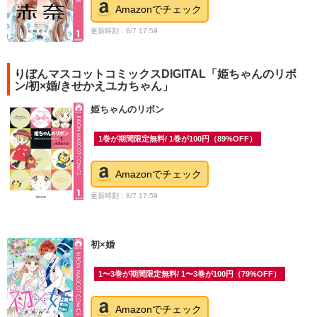
Amazonでチェック
更新時刻：8/7 17:59
りぼんマスコットコミックスDIGITAL「姫ちゃんのリボ
ン/初×婚/きせかえユカちゃん」
姫ちゃんのリボン
1巻が期間限定無料/ 1巻が100円（89%OFF）
Amazonでチェック
更新時刻：8/7 17:59
初×婚
1〜3巻が期間限定無料/ 1〜3巻が100円（79%OFF）
Amazonでチェック