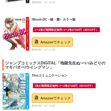
更新時刻：8/7 12:00
/Blush-DC ~秘・蜜~ カラー版
1〜2巻が期間限定無料/ 1〜2巻が100円（86%OFF）
Amazonでチェック
更新時刻：8/7 12:00
ジャンプコミックスDIGITAL「地獄先生ぬ~べ~/みどりの
マキバオー/ウイングマン」
Thisコミュニケーション
1巻が期間限定無料/ 1〜2巻が100円（81%OFF）
Amazonでチェック
更新時刻：8/7 14:06