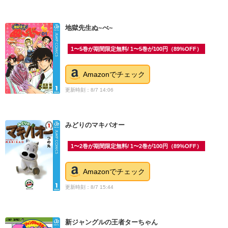
地獄先生ぬ~べ~
1〜5巻が期間限定無料/ 1〜5巻が100円（89%OFF）
Amazonでチェック
更新時刻：8/7 14:06
みどりのマキバオー
1〜2巻が期間限定無料/ 1〜2巻が100円（89%OFF）
Amazonでチェック
更新時刻：8/7 15:44
新ジャングルの王者ターちゃん