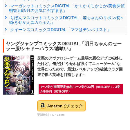
マーガレットコミックスDIGITAL「かくかくしかじか/美食探偵
明智五郎/月のお気に召すまま」
りぼんマスコットコミックスDIGITAL「姫ちゃんのリボン/初×
婚/きせかえユカちゃん」
クイーンズコミックスDIGITAL「ママはテンパリスト」
ヤングジャンプコミックスDIGITAL「明日ちゃんのセー
ラー服/シャドーハウス/嘘喰い」
災悪のアヴァロン~ゲーム最弱の悪役デブに転移し
たけど、俺だけ“やせれば強くてニューゲーム”な
世界だったので、最速レベルアップ&破滅フラグ回
避で影の英雄を目指します~
1〜2巻が期間限定無料/ 1〜2巻が33円（96%OFF）/ 3巻
が100円（87%OFF）
Amazonでチェック
更新時刻：8/7 14:06