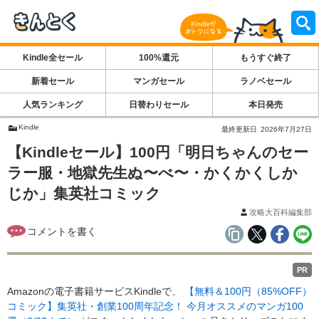
Kindle全セール
100%還元
もうすぐ終了
新着セール
マンガセール
ラノベセール
人気ランキング
日替わりセール
本日発売
Kindle
最終更新日
2026年7月27日
【Kindleセール】100円「明日ちゃんのセー
ラー服・地獄先生ぬ〜べ〜・かくかくしか
じか」集英社コミック
攻略大百科編集部
PR
Amazonの電子書籍サービスKindleで、
【無料＆100円（85%OFF）
コミック】集英社・創業100周年記念！ 今月オススメのマンガ100