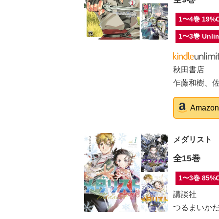
1〜4巻 19%
1〜3巻 Unlim
秋田書店
乍藤和樹、
Amaz
メダリスト
全15巻
1〜3巻 85%
講談社
つるまいか