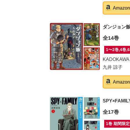
Amaz
ダンジョン
全14巻
1〜2巻,4巻,6
KADOKAWA
九井 諒子
Amaz
SPY×FAMIL
全17巻
1巻 期間限