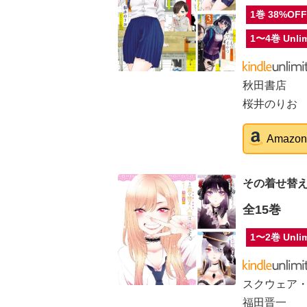
1巻 38%OF
1〜4巻 Unlim
秋田書店
桜井のりお
Amaz
その着せ替
全15巻
1〜2巻 Unlim
スクウェア
福田晋一