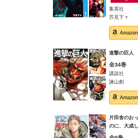
集英社
芥見下々
Amaz
進撃の巨人
全34巻
講談社
諫山創
Amaz
片田舎のお
のに、大成
全9巻