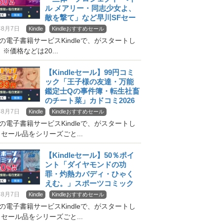
ル メアリー・同志少女よ、
敵を撃て」など早川SFセー
ル
年8月7日
Kindle
Kindleおすすめセール
onの電子書籍サービスKindleで、がスタートし
※価格などは20...
【Kindleセール】99円コミ
ック「王子様の友達・万能
鑑定士Qの事件簿・転生社畜
のチート菜」カドコミ2026
夏
年8月7日
Kindle
Kindleおすすめセール
onの電子書籍サービスKindleで、がスタートし
セール品をシリーズごと...
【Kindleセール】50％ポイ
ント「ダイヤモンドの功
罪・灼熱カバディ・ひゃく
えむ。」スポーツコミック
年8月7日
Kindle
Kindleおすすめセール
onの電子書籍サービスKindleで、がスタートし
セール品をシリーズごと...