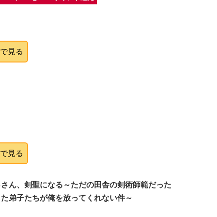
onで見る
onで見る
っさん、剣聖になる～ただの田舎の剣術師範だった
した弟子たちが俺を放ってくれない件～