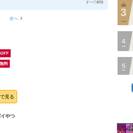
すべて解除
次へ
%OFF
定無料
onで見る
バイやつ