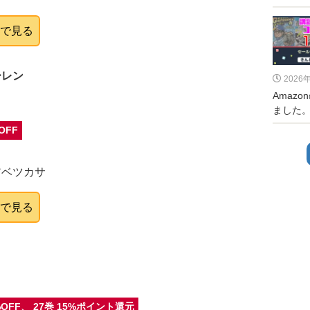
onで見る
ーレン
2026
Amaz
ました。
OFF
アベツカサ
onで見る
%OFF、 27巻 15%ポイント還元