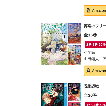
Amaz
葬送のフリ
全15巻
2巻,9巻 50%
小学館
山田鐘人、
Amaz
呪術廻戦
全30巻
1〜24巻 52