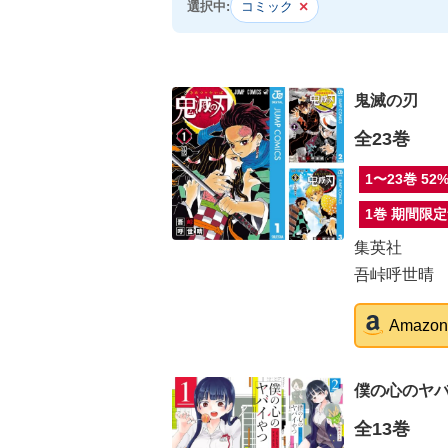
×
選択中:
コミック
鬼滅の刃
全23巻
1〜23巻 52
1巻 期間限
集英社
吾峠呼世晴
Amaz
僕の心のヤ
全13巻