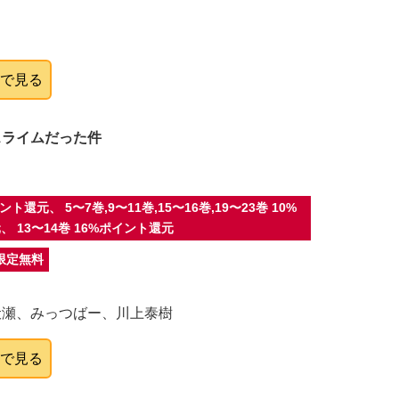
onで見る
スライムだった件
ント還元、 5〜7巻,9〜11巻,15〜16巻,19〜23巻 10%
 13〜14巻 16%ポイント還元
間限定無料
伏瀬、みっつばー、川上泰樹
onで見る