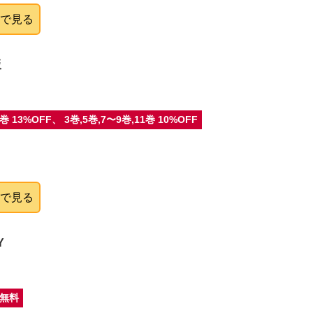
onで見る
飯
巻 13%OFF、 3巻,5巻,7〜9巻,11巻 10%OFF
onで見る
Y
定無料