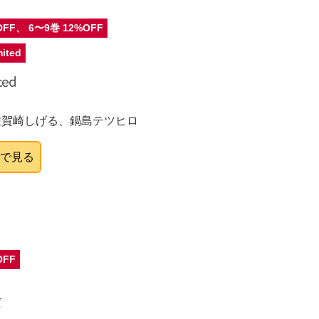
OFF、 6〜9巻 12%OFF
ited
佐賀崎しげる、鍋島テツヒロ
onで見る
OFF
だ