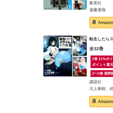
集英社
遠藤達哉
Amaz
転生したら
全32巻
3巻 21%ポイ
ポイント還元、
2〜3巻 期
講談社
川上泰樹、
Amaz