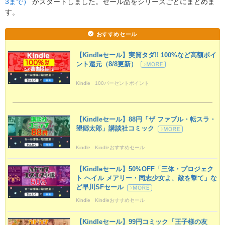
3まで）
がスタートしました。セール品をシリーズごとにまとめま
す。
おすすめセール
【Kindleセール】実質タダ!! 100%など高額ポイ
ント還元（8/8更新）
Kindle
100パーセントポイント
【Kindleセール】88円「ザ ファブル・転スラ・
望郷太郎」講談社コミック
Kindle
Kindleおすすめセール
【Kindleセール】50%OFF「三体・プロジェク
ト ヘイル メアリー・同志少女よ、敵を撃て」な
ど早川SFセール
Kindle
Kindleおすすめセール
【Kindleセール】99円コミック「王子様の友