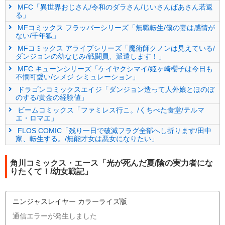
MFC「異世界おじさん/令和のダラさん/じいさんばあさん若返
る」
MFコミックス フラッパーシリーズ「無職転生/僕の妻は感情が
ない/千年狐」
MFコミックス アライブシリーズ「魔術師クノンは見えている/
ダンジョンの幼なじみ/戦闘員、派遣します！」
MFC キューンシリーズ「ケイヤクシマイ/姫ヶ崎櫻子は今日も
不憫可愛い/シメジ シミュレーション」
ドラゴンコミックスエイジ「ダンジョン造って人外娘とほのぼ
のする/黄金の経験値」
ビームコミックス「ファミレス行こ。/くちべた食堂/テルマ
エ・ロマエ」
FLOS COMIC「残り一日で破滅フラグ全部へし折ります/田中
家、転生する。/無能才女は悪女になりたい」
角川コミックス・エース「光が死んだ夏/陰の実力者にな
りたくて！/幼女戦記」
ニンジャスレイヤー カラーライズ版
通信エラーが発生しました