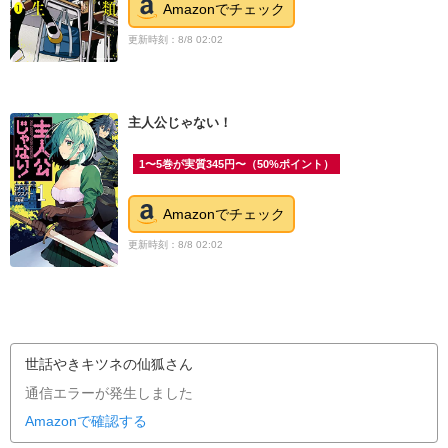
Amazonでチェック
更新時刻：8/8 02:02
主人公じゃない！
1〜5巻が実質345円〜（50%ポイント）
Amazonでチェック
更新時刻：8/8 02:02
世話やきキツネの仙狐さん
通信エラーが発生しました
Amazonで確認する