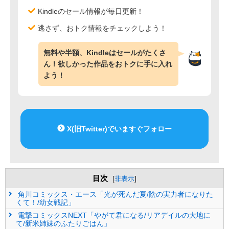
Kindleのセール情報が毎日更新！
逃さず、おトク情報をチェックしよう！
無料や半額、Kindleはセールがたくさ
ん！欲しかった作品をおトクに手に入れ
よう！
X(旧Twitter)でいますぐフォロー
目次
[
非表示
]
角川コミックス・エース「光が死んだ夏/陰の実力者になりた
くて！/幼女戦記」
電撃コミックスNEXT「やがて君になる/リアデイルの大地に
て/新米姉妹のふたりごはん」