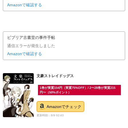
Amazonで確認する
ビブリア古書堂の事件手帖
通信エラーが発生しました
Amazonで確認する
文豪ストレイドッグス
1巻が実質154円（実質75%OFF）/ 2〜28巻が実質215
円〜（50%ポイント）
Amazonでチェック
更新時刻：8/9 02:43