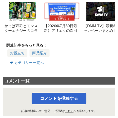
かっぱ寿司とモンス
【2026年7月30日最
【DMM TV】最新キ
ターエナジーのコラ
新】アリエクの次回
ャンペーンまとめ｜
ボドリンク4種が登
セールはいつ？Choi
見逃し厳禁！今すぐ
場！
ce Day・8月メガセ
使えるお得情報まと
ールの期間と割引率
め【2026年版】
関連記事をもっと見る：
お役立ち
商品紹介
カテゴリー一覧へ
コメント一覧
コメントを投稿する
記事の間違いやご意見・ご要望は
こちら
へお願いします。