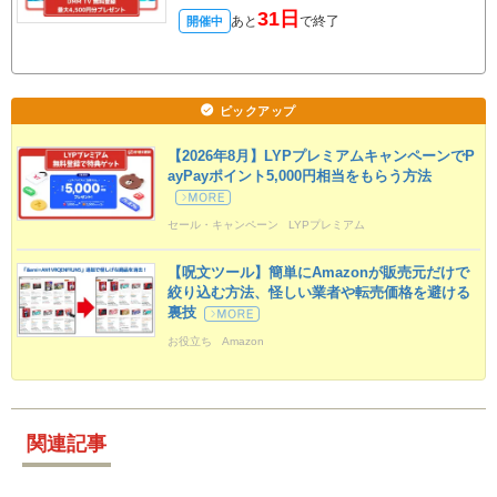
31日
あと
で終了
開催中
ピックアップ
【2026年8月】LYPプレミアムキャンペーンでP
ayPayポイント5,000円相当をもらう方法
セール・キャンペーン
LYPプレミアム
Yahoo!ショッピング
タダポチ
定期更新
【呪文ツール】簡単にAmazonが販売元だけで
絞り込む方法、怪しい業者や転売価格を避ける
裏技
お役立ち
Amazon
関連記事