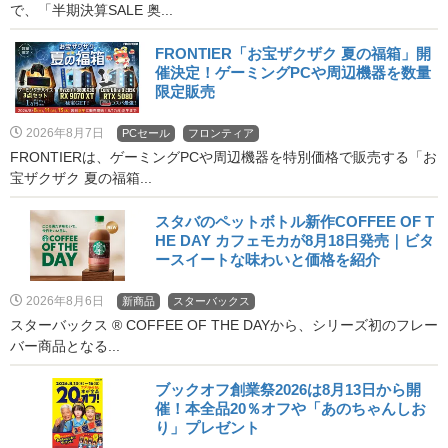
で、「半期決算SALE 奥...
FRONTIER「お宝ザクザク 夏の福箱」開
催決定！ゲーミングPCや周辺機器を数量
限定販売
2026年8月7日
PCセール
フロンティア
FRONTIERは、ゲーミングPCや周辺機器を特別価格で販売する「お
宝ザクザク 夏の福箱...
スタバのペットボトル新作COFFEE OF T
HE DAY カフェモカが8月18日発売｜ビタ
ースイートな味わいと価格を紹介
2026年8月6日
新商品
スターバックス
スターバックス ® COFFEE OF THE DAYから、シリーズ初のフレー
バー商品となる...
ブックオフ創業祭2026は8月13日から開
催！本全品20％オフや「あのちゃんしお
り」プレゼント