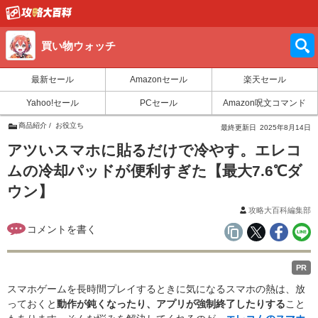
買い物ウォッチ
最新セール
Amazonセール
楽天セール
Yahoo!セール
PCセール
Amazon呪文コマンド
商品紹介
お役立ち
最終更新日
2025年8月14日
アツいスマホに貼るだけで冷やす。エレコ
ムの冷却パッドが便利すぎた【最大7.6℃ダ
ウン】
攻略大百科編集部
PR
スマホゲームを長時間プレイするときに気になるスマホの熱は、放
っておくと
動作が鈍くなったり、アプリが強制終了したりする
こと