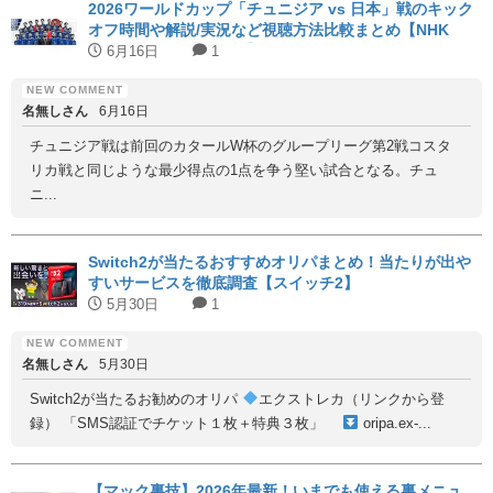
2026ワールドカップ「チュニジア vs 日本」戦のキック
オフ時間や解説/実況など視聴方法比較まとめ【NHK
BS1/日テレ/DAZN無料】
6月16日
1
名無しさん
6月16日
チュニジア戦は前回のカタールW杯のグループリーグ第2戦コスタ
リカ戦と同じような最少得点の1点を争う堅い試合となる。チュ
ニ...
Switch2が当たるおすすめオリパまとめ！当たりが出や
すいサービスを徹底調査【スイッチ2】
5月30日
1
名無しさん
5月30日
Switch2が当たるお勧めのオリパ
エクストレカ（リンクから登
録） 「SMS認証でチケット１枚＋特典３枚」
oripa.ex-...
【マック裏技】2026年最新！いまでも使える裏メニュ