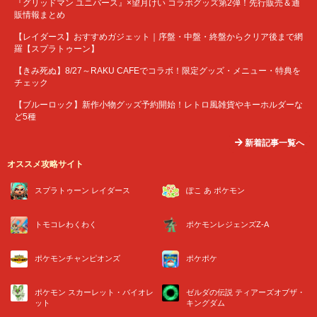
『グリッドマン ユニバース』×望月けい コラボグッズ第2弾！先行販売＆通
販情報まとめ
【レイダース】おすすめガジェット｜序盤・中盤・終盤からクリア後まで網
羅【スプラトゥーン】
【きみ死ぬ】8/27～RAKU CAFEでコラボ！限定グッズ・メニュー・特典を
チェック
【ブルーロック】新作小物グッズ予約開始！レトロ風雑貨やキーホルダーな
ど5種
新着記事一覧へ
オススメ攻略サイト
スプラトゥーン レイダース
ぽこ あ ポケモン
トモコレわくわく
ポケモンレジェンズZ-A
ポケモンチャンピオンズ
ポケポケ
ポケモン スカーレット・バイオレ
ゼルダの伝説 ティアーズオブザ・
ット
キングダム