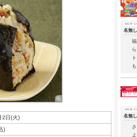
名無
福
ら
ト
も
名無
月2日(火)
さ
込)
よ