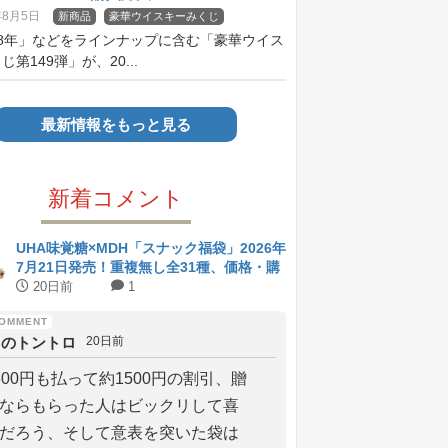
年8月5日
新商品
豪華ウイスキーみくじ
18年」などをラインナップに含む「豪華ウイス
第149弾」が、20...
最新情報をもっと見る
新着コメント
UHA味覚糖×MDH「スナック福袋」2026年
7月21日発売！重複無し全31種、価格・購
入方法まとめ
20日前
1
りのトントロ
20日前
800円も払って約1500円の割引、贈
ならもらった人はビックリして喜
だろう、そして意表を突いた袋は