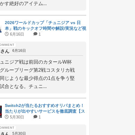
かす絶好のアイテム...
2026ワールドカップ「チュニジア vs 日
本」戦のキックオフ時間や解説/実況など視
聴方法比較まとめ【NHK BS1/日テ
6月16日
1
レ/DAZN無料】
しさん
6月16日
ュニジア戦は前回のカタールW杯
グループリーグ第2戦コスタリカ戦
同じような最少得点の1点を争う堅
試合となる。チュニ...
Switch2が当たるおすすめオリパまとめ！
当たりが出やすいサービスを徹底調査【ス
イッチ2】
5月30日
1
しさん
5月30日