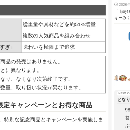
2026
「山崎
キーみくじ
総重量や具材などを約51%増量
複数の人気商品を組み合わせ
すぎ」
味わいを極限まで追求
常商品の発売はありません。
ごとに異なります。
異なり、なくなり次第終了です。
や数量、取り扱い状況が異なります。
とな
日限定キャンペーンとお得な商品
9
答
て、特別な記念商品とキャンペーンを実施しま
ぶ