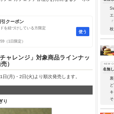
S
エ
円引クーポン
「
ードを紐づけしている方限定
使う
23:59（1日限定）
！チャレンジ」対象商品ラインナッ
発売）
名無
1日(月)・2日(火)より順次発売します。
裏
ど
キ
そ
ぎり