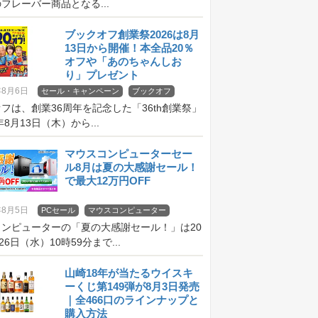
フレーバー商品となる...
ブックオフ創業祭2026は8月
13日から開催！本全品20％
オフや「あのちゃんしお
り」プレゼント
年8月6日
セール・キャンペーン
ブックオフ
フは、創業36周年を記念した「36th創業祭」
年8月13日（木）から...
マウスコンピューターセー
ル8月は夏の大感謝セール！
で最大12万円OFF
年8月5日
PCセール
マウスコンピューター
コンピューターの「夏の大感謝セール！」は20
26日（水）10時59分まで...
山崎18年が当たるウイスキ
ーくじ第149弾が8月3日発売
｜全466口のラインナップと
購入方法