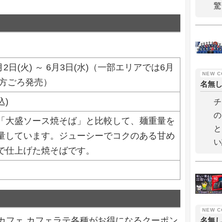
驚
6月2日(火) ～ 6月3日(水)（一部エリアでは6月
夕方ごろ発売）
名無
込)
チ
の
「大盛ソース焼そば」と比較して、麺重量を
と
増量しています。ジューシーでコクのある甘め
い
で仕上げた焼そばです。
カフェ カフェラテ各種がお得になるクーポン
名無