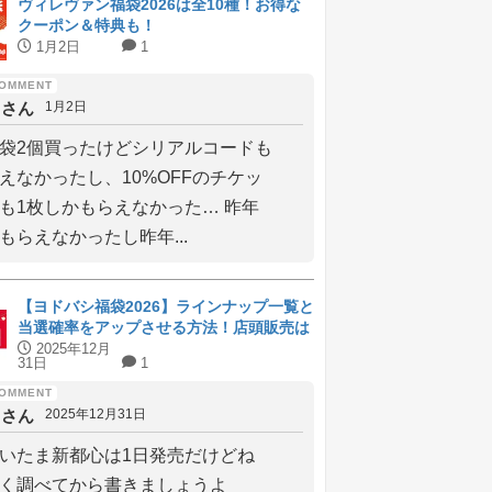
ヴィレヴァン福袋2026は全10種！お得な
クーポン＆特典も！
1月2日
1
しさん
1月2日
袋2個買ったけどシリアルコードも
えなかったし、10%OFFのチケッ
も1枚しかもらえなかった… 昨年
もらえなかったし昨年...
【ヨドバシ福袋2026】ラインナップ一覧と
当選確率をアップさせる方法！店頭販売は
元旦から
2025年12月
31日
1
しさん
2025年12月31日
いたま新都心は1日発売だけどね
く調べてから書きましょうよ