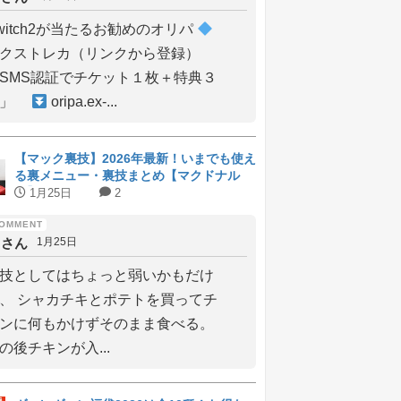
witch2が当たるお勧めのオリパ
クストレカ（リンクから登録）
SMS認証でチケット１枚＋特典３
枚」
oripa.ex-...
【マック裏技】2026年最新！いまでも使え
る裏メニュー・裏技まとめ【マクドナル
ド】
1月25日
2
しさん
1月25日
技としてはちょっと弱いかもだけ
、 シャカチキとポテトを買ってチ
ンに何もかけずそのまま食べる。
の後チキンが入...