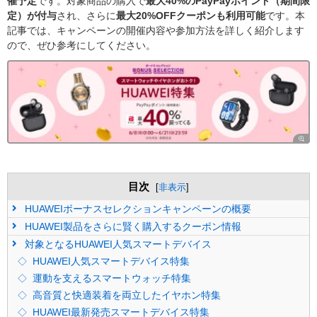
催予定
です。対象商品の購入で
最大40%のPayPayポイント（期間限
定）が付与
され、さらに
最大20%OFFクーポンも利用可能
です。本
記事では、キャンペーンの開催内容や参加方法を詳しく紹介します
ので、ぜひ参考にしてください。
目次
[
非表示
]
HUAWEIボーナスセレクションキャンペーンの概要
HUAWEI製品をさらに賢く購入するクーポン情報
対象となるHUAWEI人気スマートデバイス
HUAWEI人気スマートデバイス特集
運動を支えるスマートウォッチ特集
高音質と快適装着を両立したイヤホン特集
HUAWEI最新発売スマートデバイス特集