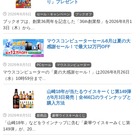
り」プレゼント
2026年8月6日
セール・キャンペーン
ブックオフ
ブックオフは、創業36周年を記念した「36th創業祭」を2026年8月1
3日（木）から...
マウスコンピューターセール8月は夏の大
感謝セール！で最大12万円OFF
2026年8月5日
PCセール
マウスコンピューター
マウスコンピューターの「夏の大感謝セール！」は2026年8月26日
（水）10時59分まで...
山崎18年が当たるウイスキーくじ第149弾
が8月3日発売｜全466口のラインナップと
購入方法
2026年8月5日
新商品
豪華ウイスキーみくじ
「山崎18年」などをラインナップに含む「豪華ウイスキーみくじ第
149弾」が、20...