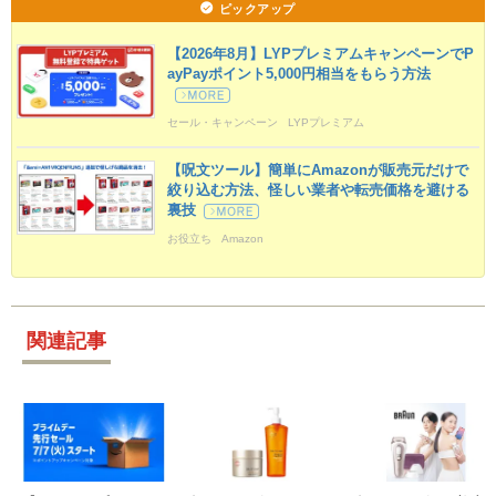
ピックアップ
【2026年8月】LYPプレミアムキャンペーンでP
ayPayポイント5,000円相当をもらう方法
セール・キャンペーン
LYPプレミアム
Yahoo!ショッピング
タダポチ
定期更新
【呪文ツール】簡単にAmazonが販売元だけで
絞り込む方法、怪しい業者や転売価格を避ける
裏技
お役立ち
Amazon
関連記事