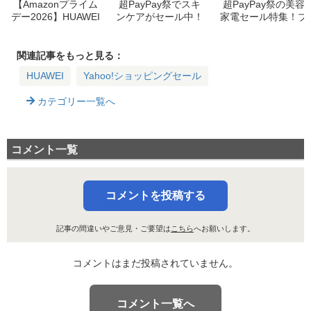
【Amazonプライム
超PayPay祭でスキ
超PayPay祭の美容
デー2026】HUAWEI
ンケアがセール中！
家電セール特集！ブ
WATCHがセール対
実質952円から買え
ラウン・MYTREX・
象予定！賢いスマー
る32商品
TBCなどを紹介
トウォッチの選び方
関連記事をもっと見る：
HUAWEI
Yahoo!ショッピングセール
カテゴリー一覧へ
コメント一覧
コメントを投稿する
記事の間違いやご意見・ご要望は
こちら
へお願いします。
コメントはまだ投稿されていません。
コメント一覧へ