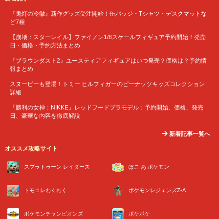
『鬼灯の冷徹』新作グッズ受注開始！缶バッジ・Tシャツ・デスクマットな
ど7種
【崩壊：スターレイル】ファイノン1/8スケールフィギュア予約開始！発売
日・価格・予約方法まとめ
『ブラウンダスト2』ユースティアフィギュアはいつ発売？価格は？予約情
報まとめ
スヌーピーも登場！トミー ヒルフィガーのピーナッツキッズコレクション
詳細
『勝利の女神：NIKKE』レッドフードプラモデル：予約開始、価格、発売
日、豪華な内容を徹底解説
新着記事一覧へ
オススメ攻略サイト
スプラトゥーン レイダース
ぽこ あ ポケモン
トモコレわくわく
ポケモンレジェンズZ-A
ポケモンチャンピオンズ
ポケポケ