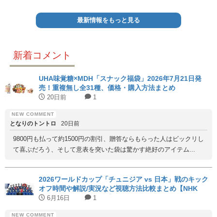
最新情報をもっと見る
新着コメント
UHA味覚糖×MDH「スナック福袋」2026年7月21日発
売！重複無し全31種、価格・購入方法まとめ
20日前
1
となりのトントロ
20日前
9800円も払って約1500円の割引、贈答ならもらった人はビックリし
て喜ぶだろう、そして意表を突いた袋は驚かす絶好のアイテム...
2026ワールドカップ「チュニジア vs 日本」戦のキック
オフ時間や解説/実況など視聴方法比較まとめ【NHK
BS1/日テレ/DAZN無料】
6月16日
1