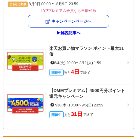
8月9日 00:00 〜 8月9日 23:59
まもなく開催
LYPプレミアム会員なら日曜+5%
キャンペーンページへ
▶︎解説記事へ
楽天お買い物マラソン ポイント最大11
倍
8/4(火) 20:00〜8/11(火) 1:59
4日
あと
で終了
開催中
【DMMプレミアム】4500円分ポイント
還元キャンペーン
7/30(木) 10:00〜9/6(日) 23:59
31日
あと
で終了
開催中