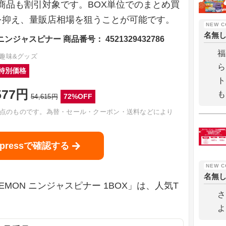
商品も割引対象です。BOX単位でのまとめ買
を抑え、量販店相場を狙うことが可能です。
名無
ニンジャスピナー 商品番号： 4521329432786
福
 趣味&グッズ
ら
特別価格
ト
577円
も
72%OFF
54,615円
点のものです。為替・セール・クーポン・送料などにより
Expressで確認する
名無
KEMON ニンジャスピナー 1BOX」は、人気T
さ
よ