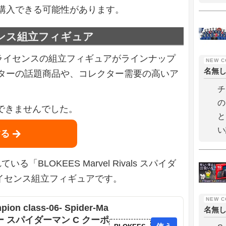
購入できる可能性があります。
センス組立フィギュア
式ライセンスの組立フィギュアがラインナップ
名無
ターの話題商品や、コレクター需要の高いア
。
チ
の
を取得できませんでした。
と
い
する
る「BLOKEES Marvel Rivals スパイダ
」は、ライセンス組立フィギュアです。
ion class-06- Spider-Ma
名無
ーロー スパイダーマン C クーポ