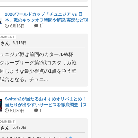
2026ワールドカップ「チュニジア vs 日
本」戦のキックオフ時間や解説/実況など視
聴方法比較まとめ【NHK BS1/日テ
6月16日
1
レ/DAZN無料】
しさん
6月16日
ュニジア戦は前回のカタールW杯
グループリーグ第2戦コスタリカ戦
同じような最少得点の1点を争う堅
試合となる。チュニ...
Switch2が当たるおすすめオリパまとめ！
当たりが出やすいサービスを徹底調査【ス
イッチ2】
5月30日
1
しさん
5月30日