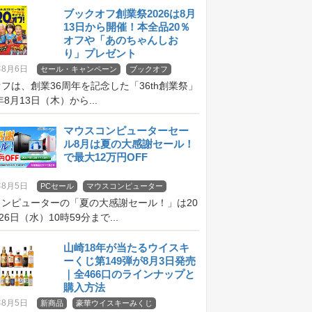
ブックオフ創業祭2026は8月
13日から開催！本全品20％
オフや「あのちゃんしお
り」プレゼント
年8月6日
セール・キャンペーン
ブックオフ
フは、創業36周年を記念した「36th創業祭」
年8月13日（木）から...
マウスコンピューターセー
ル8月は夏の大感謝セール！
で最大12万円OFF
年8月5日
PCセール
マウスコンピューター
コンピューターの「夏の大感謝セール！」は20
26日（水）10時59分まで...
山崎18年が当たるウイスキ
ーくじ第149弾が8月3日発売
｜全466口のラインナップと
購入方法
年8月5日
新商品
豪華ウイスキーみくじ