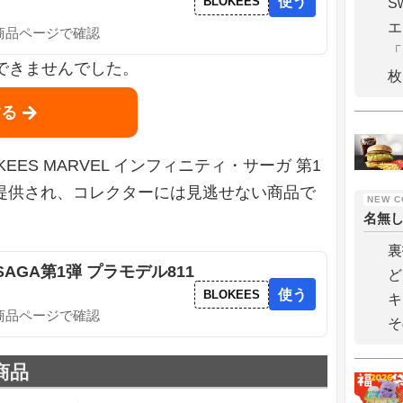
使う
BLOKEES
S
エ
の商品ページで確認
「
を取得できませんでした。
する
KEES MARVEL インフィニティ・サーガ 第1
で提供され、コレクターには見逃せない商品で
名無
裏
TY SAGA第1弾 プラモデル811
ど
使う
BLOKEES
キ
の商品ページで確認
そ
商品