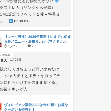
witch2が当たるお勧めのオリパ
クストレカ（リンクから登録）
SMS認証でチケット１枚＋特典３
枚」
oripa.ex-...
【マック裏技】2026年最新！いまでも使え
る裏メニュー・裏技まとめ【マクドナル
ド】
1月25日
2
しさん
1月25日
技としてはちょっと弱いかもだけ
、 シャカチキとポテトを買ってチ
ンに何もかけずそのまま食べる。
の後チキンが入...
ヴィレヴァン福袋2026は全10種！お得な
クーポン＆特典も！