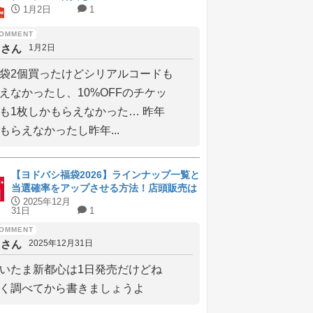
1月2日
1
しさん
1月2日
袋2個買ったけどシリアルコードも
えなかったし、10%OFFのチケッ
も1枚しかもらえなかった… 昨年
もらえなかったし昨年...
【ヨドバシ福袋2026】ラインナップ一覧と
当選確率をアップさせる方法！店頭販売は
元旦から
2025年12月
31日
1
しさん
2025年12月31日
いたま新都心は1日発売だけどね
く調べてから書きましょうよ