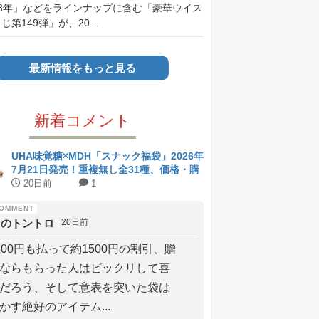
18年」などをラインナップに含む「豪華ウイス
第149弾」が、20...
最新情報をもっと見る
新着コメント
UHA味覚糖×MDH「スナック福袋」2026年
7月21日発売！重複無し全31種、価格・購
入方法まとめ
20日前
1
りのトントロ
20日前
800円も払って約1500円の割引、贈
ならもらった人はビックリして喜
だろう、そして意表を突いた袋は
かす絶好のアイテム...