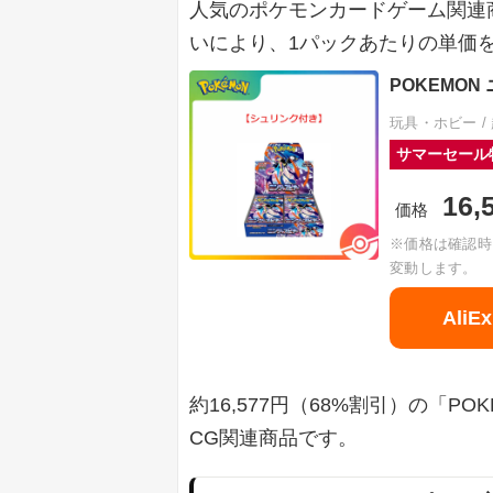
人気のポケモンカードゲーム関連
いにより、1パックあたりの単価
POKEMON 
玩具・ホビー /
サマーセール
16,
価格
※価格は確認時
変動します。
Ali
約16,577円（68%割引）の「PO
CG関連商品です。