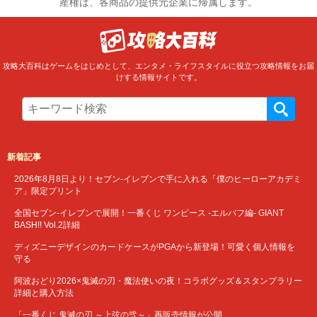
産権は、各商品の提供元企業に帰属します。
攻略大百科はゲームをはじめとして、エンタメ・ライフスタイルに役立つ攻略情報をお届
けする情報サイトです。
新着記事
2026年8月8日より！セブン‐イレブンで手に入れる「僕のヒーローアカデミ
ア」限定プリント
全国セブン‐イレブンで展開！一番くじ ワンピース -エルバフ編- GIANT
BASH!! Vol.2詳細
ディズニーデザインのカードケースがPGAから新登場！可愛く個人情報を
守る
阿波おどり2026×鬼滅の刃・魔法使いの夜！コラボグッズ＆スタンプラリー
詳細と購入方法
「一番くじ 鬼滅の刃 ～上弦の弐～」再販売情報が公開