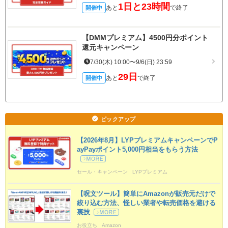
1日と23時間
あと
で終了
開催中
【DMMプレミアム】4500円分ポイント
還元キャンペーン
7/30(木) 10:00〜9/6(日) 23:59
29日
あと
で終了
開催中
ピックアップ
【2026年8月】LYPプレミアムキャンペーンでP
ayPayポイント5,000円相当をもらう方法
セール・キャンペーン
LYPプレミアム
Yahoo!ショッピング
タダポチ
定期更新
【呪文ツール】簡単にAmazonが販売元だけで
絞り込む方法、怪しい業者や転売価格を避ける
裏技
お役立ち
Amazon