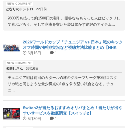
となりのトントロ
22日前
9800円も払って約1500円の割引、贈答ならもらった人はビックリし
て喜ぶだろう、そして意表を突いた袋は驚かす絶好のアイテム...
2026ワールドカップ「チュニジア vs 日本」戦のキック
オフ時間や解説/実況など視聴方法比較まとめ【NHK
BS1/日テレ/DAZN無料】
6月16日
1
名無しさん
6月16日
チュニジア戦は前回のカタールW杯のグループリーグ第2戦コスタ
リカ戦と同じような最少得点の1点を争う堅い試合となる。チュ
ニ...
Switch2が当たるおすすめオリパまとめ！当たりが出や
すいサービスを徹底調査【スイッチ2】
5月30日
1