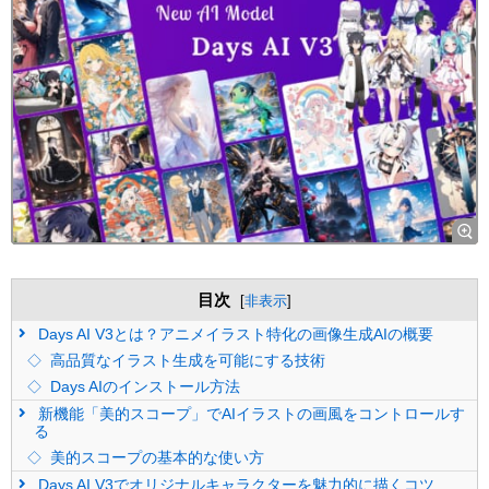
目次
[
非表示
]
Days AI V3とは？アニメイラスト特化の画像生成AIの概要
高品質なイラスト生成を可能にする技術
Days AIのインストール方法
新機能「美的スコープ」でAIイラストの画風をコントロールす
る
美的スコープの基本的な使い方
Days AI V3でオリジナルキャラクターを魅力的に描くコツ