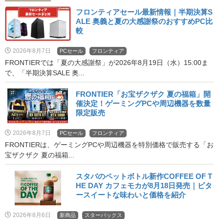
フロンティアセール最新情報｜半期決算S
ALE 奥義と夏の大感謝祭のおすすめPC比
較
2026年8月7日
PCセール
フロンティア
FRONTIERでは「夏の大感謝祭」が2026年8月19日（水）15:00ま
で、「半期決算SALE 奥...
FRONTIER「お宝ザクザク 夏の福箱」開
催決定！ゲーミングPCや周辺機器を数量
限定販売
2026年8月7日
PCセール
フロンティア
FRONTIERは、ゲーミングPCや周辺機器を特別価格で販売する「お
宝ザクザク 夏の福箱...
スタバのペットボトル新作COFFEE OF T
HE DAY カフェモカが8月18日発売｜ビタ
ースイートな味わいと価格を紹介
2026年8月6日
新商品
スターバックス